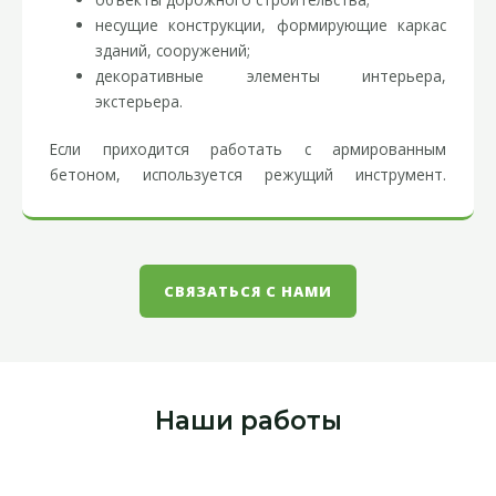
несущие конструкции, формирующие каркас
зданий, сооружений;
декоративные элементы интерьера,
экстерьера.
Если приходится работать с армированным
бетоном, используется режущий инструмент.
Расценки демонтажа металлоконструкций зависит
от толщины металла, сложности работ. Также наша
компания выполнит уборку строительного мусора,
очистку территории объекта и утилизацию
СВЯЗАТЬСЯ С НАМИ
остатков металлических компонентов.
Сложности при сносе
металлоконструкций
Наши работы
В процессе сноса металлоконструкций могут
возникать дополнительные трудности. Это
увеличивает стоимость работ. Например, на цену