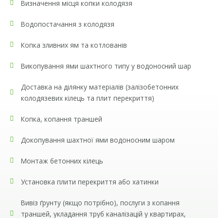
факторів:
Визначення місця копки колодязя
площу поверхні, яку потрібно очистити від
Водопостачання з колодязя
старої кахлі;
вид та конфігурація основи;
Копка зливних ям та котлованів
який використовувався розчин для монтажу;
чи потрібно зберегти цілісність плит;
Викопування ями шахтного типу у водоносний шар
проведення додаткових робіт (наприклад,
вимкнення водопровідних комунікацій).
Доставка на ділянку матеріалів (залізобетонних
колодязевих кілець та плит перекриття)
Ціна демонтажу кахельної плитки залежить від
складності робіт. Іноді роботи проводять у
Копка, копання траншей
обмеженому просторі, поверхні мають складну
форму. Це підвищує ціну демонтажу плитки зі стін,
Докопування шахтної ями водоносним шаром
підлоги, інших поверхонь.
Монтаж бетонних кілець
Наші співробітники також виконають за низькою
ціною демонтаж тротуарної плитки, іншого
Установка плити перекриття або хатинки
оздоблення. Ми маємо все необхідне для вирішення
завдань різної складності. Демонтаж старої
Вивіз ґрунту (якщо потрібно), послуги з копання
тротуарної плитки виконується швидко на вигідних
траншей, укладання труб каналізацій у квартирах,